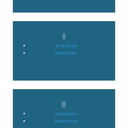
||
vis-a-visual
Referenzen
|||
Impressum
Datenschutz