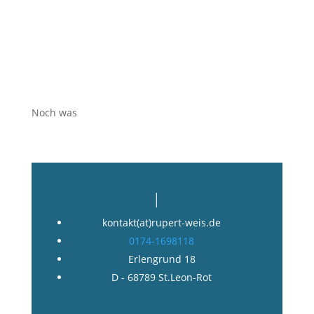
Noch was
|
kontakt(at)rupert-weis.de
0174-1698118
Erlengrund 18
D - 68789 St.Leon-Rot